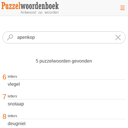
☰
5 puzzelwoorden gevonden
6
letters
vlegel
7
letters
snotaap
8
letters
deugniet