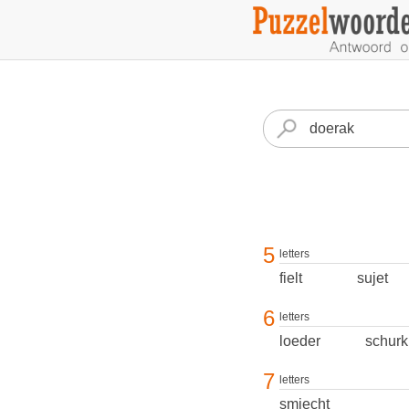
5
letters
fielt
sujet
6
letters
loeder
schurk
7
letters
smiecht