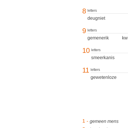
8
letters
deugniet
9
letters
gemenerik
kw
10
letters
smeerkanis
11
letters
gewetenloze
1 -
gemeen mens