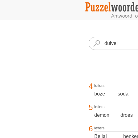
4
letters
boze
soda
5
letters
demon
droes
6
letters
Belial
henke