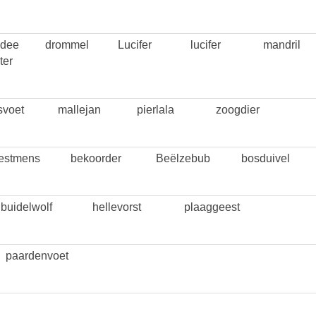
dee
drommel
Lucifer
lucifer
mandril
ter
svoet
mallejan
pierlala
zoogdier
estmens
bekoorder
Beëlzebub
bosduivel
buidelwolf
hellevorst
plaaggeest
paardenvoet