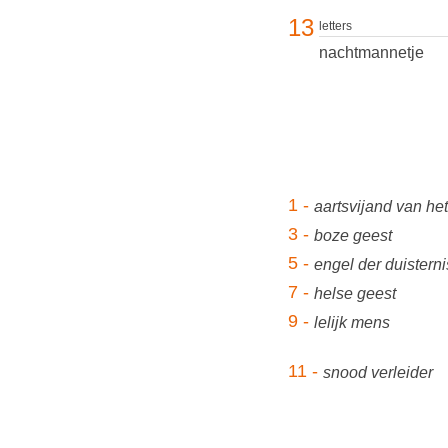
13
letters
nachtmannetje
1 -
aartsvijand van he
3 -
boze geest
5 -
engel der duisterni
7 -
helse geest
9 -
lelijk mens
11 -
snood verleider