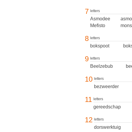
7
letters
Asmodee
asmo
Mefisto
mons
8
letters
bokspoot
bok
9
letters
Beelzebub
be
10
letters
bezweerder
11
letters
gereedschap
12
letters
dorswerktuig