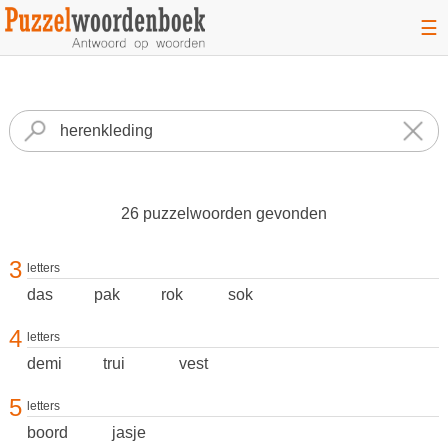
☰
26 puzzelwoorden gevonden
3
letters
das
pak
rok
sok
4
letters
demi
trui
vest
5
letters
boord
jasje