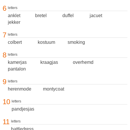
6
letters
anklet
bretel
duffel
jacuet
jekker
7
letters
colbert
kostuum
smoking
8
letters
kamerjas
kraagjas
overhemd
pantalon
9
letters
herenmode
montycoat
10
letters
pandjesjas
11
letters
battledress