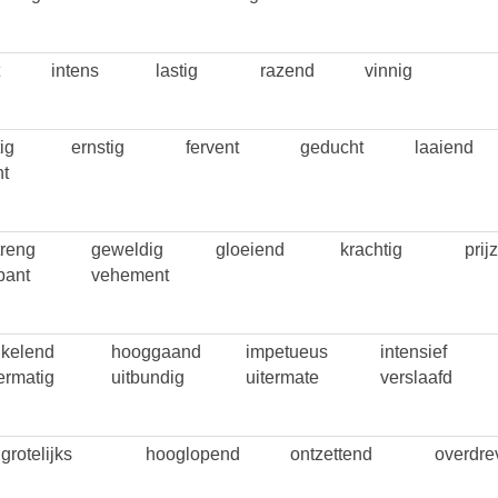
intens
lastig
razend
vinnig
ig
ernstig
fervent
geducht
laaiend
nt
treng
geweldig
gloeiend
krachtig
prij
bant
vehement
nkelend
hooggaand
impetueus
intensief
ermatig
uitbundig
uitermate
verslaafd
grotelijks
hooglopend
ontzettend
overdre