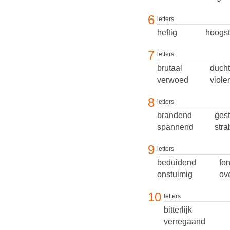
6
letters
heftig
hoogst
7
letters
brutaal
ducht
verwoed
viole
8
letters
brandend
ges
spannend
stra
9
letters
beduidend
fo
onstuimig
ov
10
letters
bitterlijk
verregaand