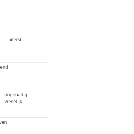
uiterst
zend
ongenadig
vreselijk
ven