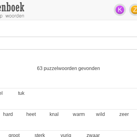
63 puzzelwoorden gevonden
el
tuk
hard
heet
knal
warm
wild
zeer
groot
sterk
vurig
zwaar