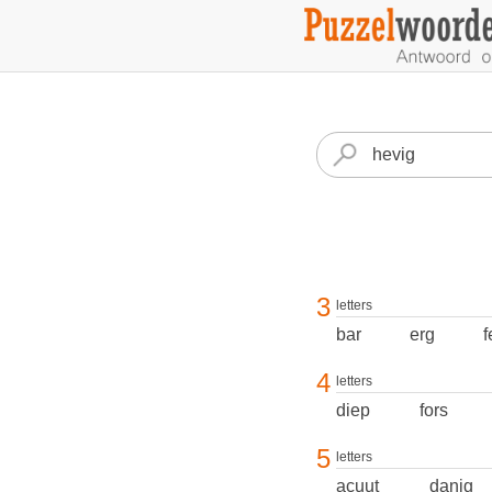
3
letters
bar
erg
f
4
letters
diep
fors
5
letters
acuut
danig