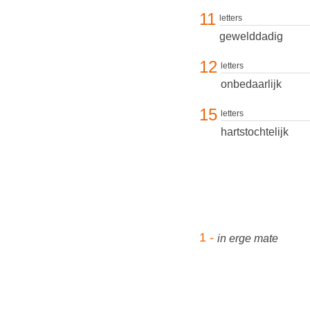
11
letters
gewelddadig
12
letters
onbedaarlijk
15
letters
hartstochtelijk
1 -
in erge mate