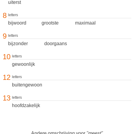
uiterst
8
letters
bijwoord
grootste
maximaal
9
letters
bijzonder
doorgaans
10
letters
gewoonlijk
12
letters
buitengewoon
13
letters
hoofdzakelijk
Andere omschrijving voor
"meest"