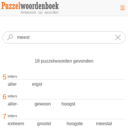
☰
18 puzzelwoorden gevonden
5
letters
aller
ergst
6
letters
aller-
gewoon
hoogst
7
letters
extreem
grootst
hoogste
meestal