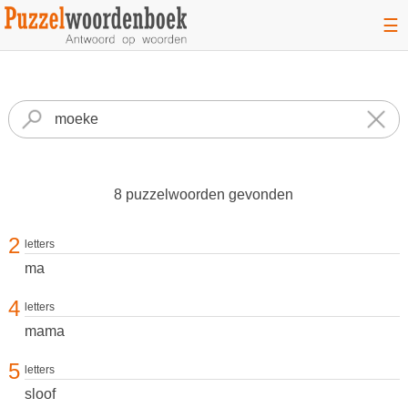
☰
8 puzzelwoorden gevonden
2
letters
ma
4
letters
mama
5
letters
sloof