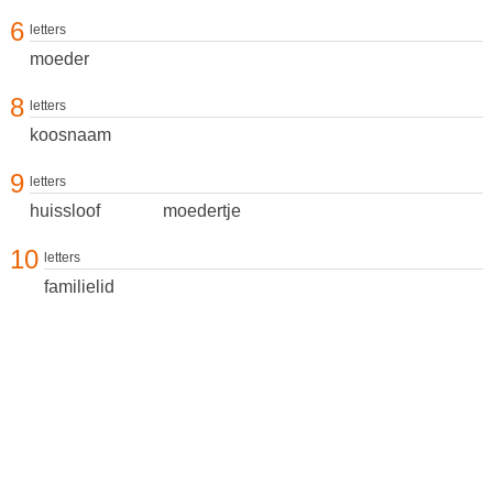
6
letters
moeder
8
letters
koosnaam
9
letters
huissloof
moedertje
10
letters
familielid