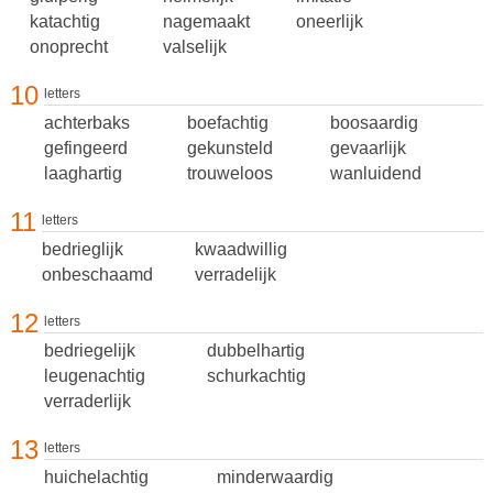
katachtig
nagemaakt
oneerlijk
onoprecht
valselijk
10
letters
achterbaks
boefachtig
boosaardig
gefingeerd
gekunsteld
gevaarlijk
laaghartig
trouweloos
wanluidend
11
letters
bedrieglijk
kwaadwillig
onbeschaamd
verradelijk
12
letters
bedriegelijk
dubbelhartig
leugenachtig
schurkachtig
verraderlijk
13
letters
huichelachtig
minderwaardig