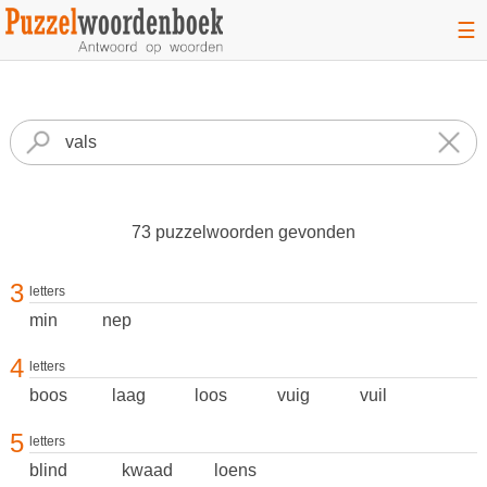
☰
73 puzzelwoorden gevonden
3
letters
min
nep
4
letters
boos
laag
loos
vuig
vuil
5
letters
blind
kwaad
loens