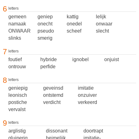
6
letters
gemeen
geniep
kattig
lelijk
namaak
onecht
onedel
onwaar
ONWAAR
pseudo
scheef
slecht
slinks
smerig
7
letters
foutief
hybride
ignobel
onjuist
ontrouw
perfide
8
letters
geniepig
geveinsd
imitatie
leonisch
ontstemd
onzuiver
postiche
verdicht
verkeerd
vervalst
9
letters
arglistig
dissonant
doortrapt
gluiperig
heimelijk
imitatie-