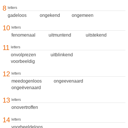
8
letters
gadeloos
ongekend
ongemeen
10
letters
fenomenaal
uitmuntend
uitstekend
11
letters
onvolprezen
uitblinkend
voorbeeldig
12
letters
meedogenloos
ongeevenaard
ongeëvenaard
13
letters
onovertroffen
14
letters
voorbeeldeloos